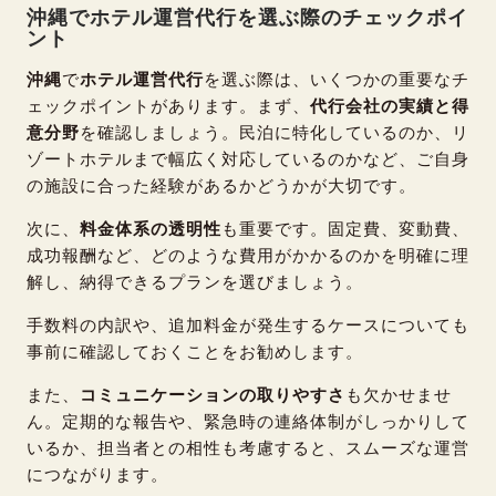
沖縄でホテル運営代行を選ぶ際のチェックポイ
ント
沖縄
で
ホテル運営代行
を選ぶ際は、いくつかの重要なチ
ェックポイントがあります。まず、
代行会社の実績と得
意分野
を確認しましょう。民泊に特化しているのか、リ
ゾートホテルまで幅広く対応しているのかなど、ご自身
の施設に合った経験があるかどうかが大切です。
次に、
料金体系の透明性
も重要です。固定費、変動費、
成功報酬など、どのような費用がかかるのかを明確に理
解し、納得できるプランを選びましょう。
手数料の内訳や、追加料金が発生するケースについても
事前に確認しておくことをお勧めします。
また、
コミュニケーションの取りやすさ
も欠かせませ
ん。定期的な報告や、緊急時の連絡体制がしっかりして
いるか、担当者との相性も考慮すると、スムーズな運営
につながります。