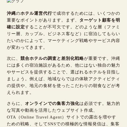
沖縄
の
ホテル運営代行
で成功するためには、いくつかの
重要なポイントがあります。まず、
ターゲット顧客を明
確に設定
することが不可欠です。どのような層（ファミ
リー層、カップル、ビジネス客など）に宿泊してもらい
たいのかによって、マーケティング戦略やサービス内容
が変わってきます。
次に、
競合ホテルの調査と差別化戦略
が重要です。沖縄
には多くの宿泊施設があるため、他にはない独自の魅力
やサービスを提供することで、選ばれるホテルを目指し
ましょう。例えば、地域ならではの体験アクティビティ
の提供や、地元の食材を使ったこだわりの朝食などが考
えられます。
さらに、
オンラインでの集客力強化
は必須です。魅力的
な写真や動画を活用したウェブサイト作成、
OTA（Online Travel Agent）サイトでの露出を増やす
ための戦略、そしてSNSでの積極的な情報発信は、集客